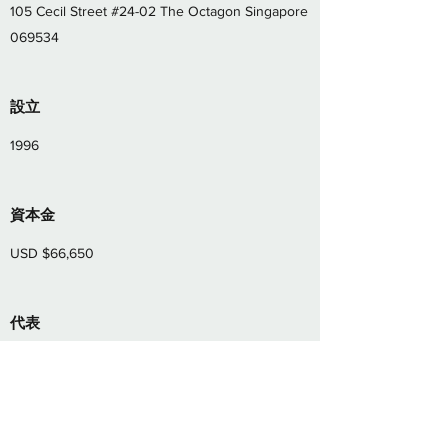
105 Cecil Street #24-02 The Octagon Singapore
069534
設立
1996
​資本金
USD $66,650
​代表
MOTONORI KAN